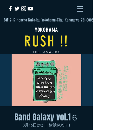
B1F 2-19 Honcho Naka-ku, Yokohama-City, Kanagawa 231-0005
YOKOHAMA
RUSH !!
THE TAMARIBA
Band Galaxy vol.1６
8月16日(水)
  |  
横浜RUSH!!