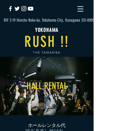
B1F 2-19 Honcho Naka-ku, Yokohama-City, Kanagawa 231-0005
YOKOHAMA
RUSH !!
THE TAMARIBA
HALL RENTAL
​ホールレンタル代