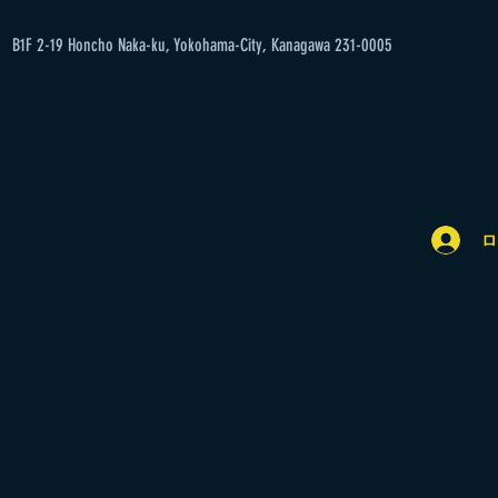
B1F 2-19 Honcho Naka-ku, Yokohama-City, Kanagawa 231-0005
ロ