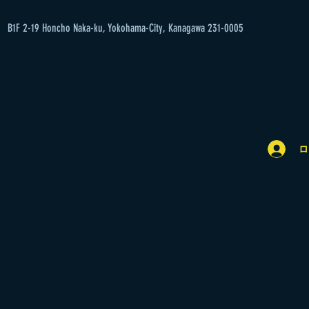
B1F 2-19 Honcho Naka-ku, Yokohama-City, Kanagawa 231-0005
ロ