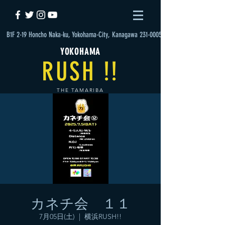
B1F 2-19 Honcho Naka-ku, Yokohama-City, Kanagawa 231-0005
YOKOHAMA
RUSH !!
THE TAMARIBA
カネチ会 １１
7月05日(土)
  |  
横浜RUSH!!