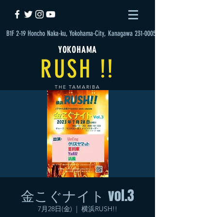
B1F 2-19 Honcho Naka-ku, Yokohama-City, Kanagawa 231-0005
YOKOHAMA
RUSH !!
THE TAMARIBA
金こぐナイト vol.3
7月28日(金)
  |  
横浜RUSH!!