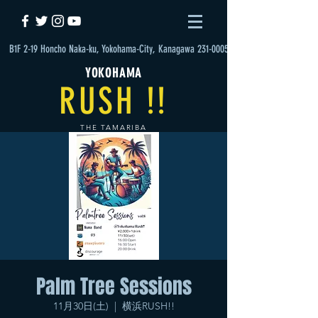
B1F 2-19 Honcho Naka-ku, Yokohama-City, Kanagawa 231-0005
YOKOHAMA
RUSH !!
THE TAMARIBA
Palm Tree Sessions
11月30日(土)
  |  
横浜RUSH!!