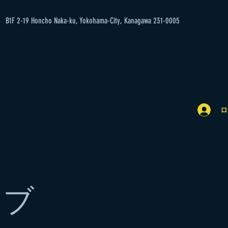
B1F 2-19 Honcho Naka-ku, Yokohama-City, Kanagawa 231-0005
ロ
新歓ライブ