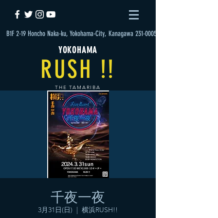
B1F 2-19 Honcho Naka-ku, Yokohama-City, Kanagawa 231-0005
YOKOHAMA
RUSH !!
THE TAMARIBA
千夜一夜
3月31日(日)
  |  
横浜RUSH!!