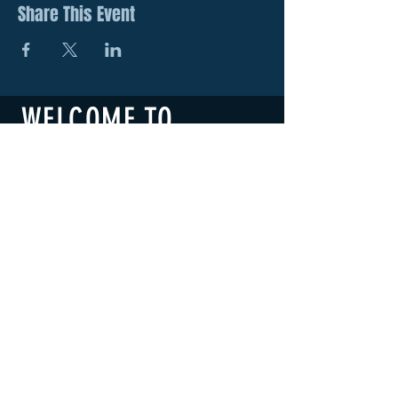
Share This Event
WELCOME TO
RUSH!!
​横浜RUSH!!
B1F 2-19 Honcho Naka-ku,
Yokohama-City,Kanagawa
231-
0005
TEL.
080-7278-7516
E-MAIL.
rush@ace.ocn.ne.jp
LIVE LOCAL MUSIC, FOOD & DRINKS
©2022 BY THE RUSH!!