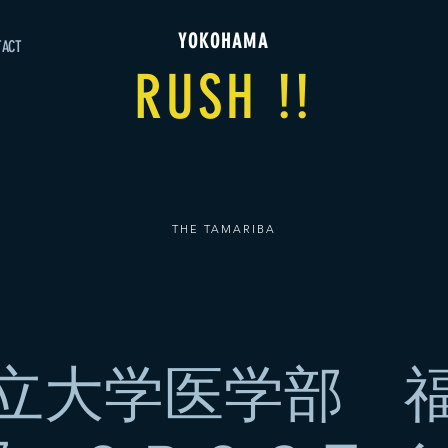
YOKOHAMA
TACT
RUSH !!
THE TAMARIBA
立大学医学部 