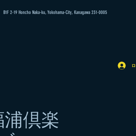
B1F 2-19 Honcho Naka-ku, Yokohama-City, Kanagawa 231-0005
ロ
福浦倶楽