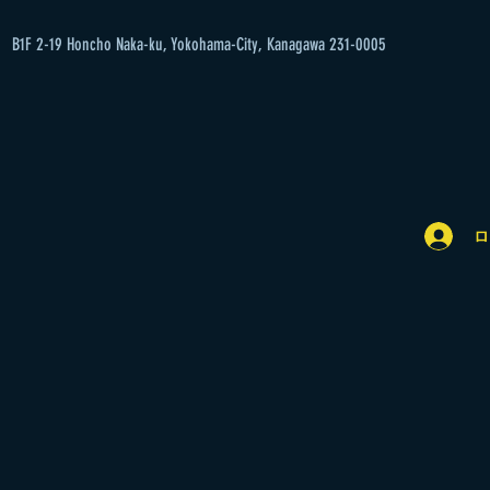
B1F 2-19 Honcho Naka-ku, Yokohama-City, Kanagawa 231-0005
ロ