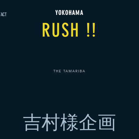
YOKOHAMA
TACT
RUSH !!
THE TAMARIBA
吉村様企画